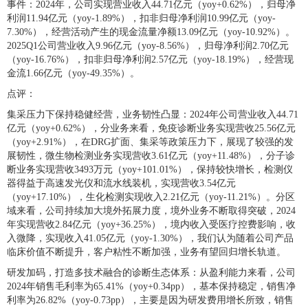
事件：2024年，公司实现营业收入44.71亿元（yoy+0.62%），归母净
利润11.94亿元（yoy-1.89%），扣非归母净利润10.99亿元（yoy-
7.30%），经营活动产生的现金流量净额13.09亿元（yoy-10.92%）。
2025Q1公司营业收入9.96亿元（yoy-8.56%），归母净利润2.70亿元
（yoy-16.76%），扣非归母净利润2.57亿元（yoy-18.19%），经营现
金流1.66亿元（yoy-49.35%）。
点评：
集采压力下保持稳健经营，业务韧性凸显：2024年公司营业收入44.71
亿元（yoy+0.62%），分业务来看，免疫诊断业务实现营收25.56亿元
（yoy+2.91%），在DRG扩面、集采等政策压力下，展现了较强的发
展韧性，微生物检测业务实现营收3.61亿元（yoy+11.48%），分子诊
断业务实现营收3493万元（yoy+101.01%），保持较快增长，检测仪
器得益于高速发光仪和流水线装机，实现营收3.54亿元
（yoy+17.10%），生化检测实现收入2.21亿元（yoy-11.21%）。分区
域来看，公司持续加大境外拓展力度，境外业务不断取得突破，2024
年实现营收2.84亿元（yoy+36.25%），境内收入受医疗控费影响，收
入微降，实现收入41.05亿元（yoy-1.30%），我们认为随着公司产品
临床价值不断提升，客户粘性不断加强，业务有望回归增长轨道。
研发加码，打造多技术融合的诊断生态体系：从盈利能力来看，公司
2024年销售毛利率为65.41%（yoy+0.34pp），基本保持稳定，销售净
利率为26.82%（yoy-0.73pp），主要是因为研发费用增长所致，销售