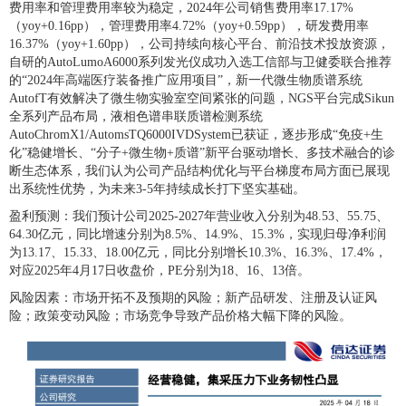
费用率和管理费用率较为稳定，2024年公司销售费用率17.17%
（yoy+0.16pp），管理费用率4.72%（yoy+0.59pp），研发费用率
16.37%（yoy+1.60pp），公司持续向核心平台、前沿技术投放资源，
自研的AutoLumoA6000系列发光仪成功入选工信部与卫健委联合推荐
的“2024年高端医疗装备推广应用项目”，新一代微生物质谱系统
AutofT有效解决了微生物实验室空间紧张的问题，NGS平台完成Sikun
全系列产品布局，液相色谱串联质谱检测系统
AutoChromX1/AutomsTQ6000IVDSystem已获证，逐步形成“免疫+生
化”稳健增长、“分子+微生物+质谱”新平台驱动增长、多技术融合的诊
断生态体系，我们认为公司产品结构优化与平台梯度布局方面已展现
出系统性优势，为未来3-5年持续成长打下坚实基础。
盈利预测：我们预计公司2025-2027年营业收入分别为48.53、55.75、
64.30亿元，同比增速分别为8.5%、14.9%、15.3%，实现归母净利润
为13.17、15.33、18.00亿元，同比分别增长10.3%、16.3%、17.4%，
对应2025年4月17日收盘价，PE分别为18、16、13倍。
风险因素：市场开拓不及预期的风险；新产品研发、注册及认证风
险；政策变动风险；市场竞争导致产品价格大幅下降的风险。